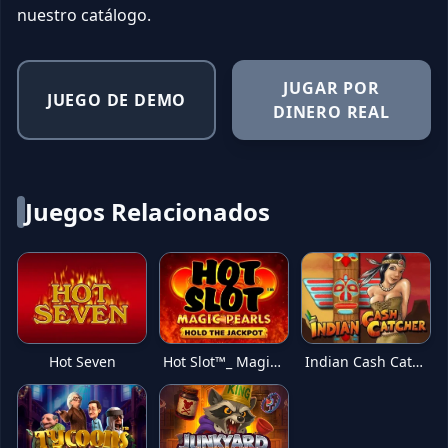
nuestro catálogo.
JUGAR POR
JUEGO DE DEMO
DINERO REAL
Juegos Relacionados
Hot Seven
Hot Slot™_ Magic Pearls
Indian Cash Catcher